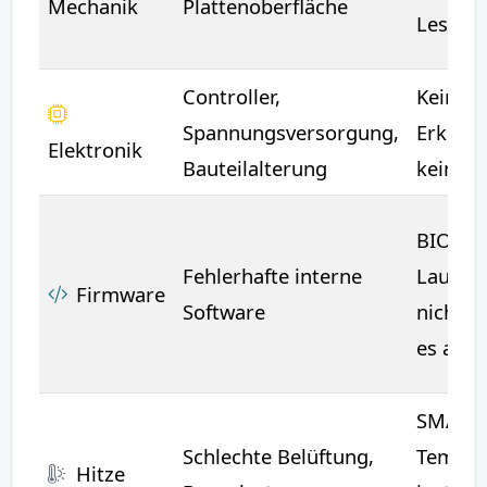
Mechanik
Plattenoberfläche
Lesefeh
Controller,
Keine
Spannungsversorgung,
Erkenn
Elektronik
Bauteilalterung
kein Sp
BIOS e
Fehlerhafte interne
Laufwe
Firmware
Software
nicht, 
es anlä
SMART-
Schlechte Belüftung,
Temper
Hitze