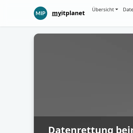
Übersicht
Dat
my
itplanet
Datenrettung bei