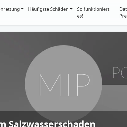
enrettung
Häufigste Schäden
So funktioniert
Dat
es!
Pre
m Salzwasserschaden