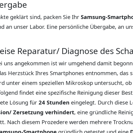
bergabe
te geklärt sind, packen Sie Ihr
Samsung-Smartph
d an unser Labor. Eine persönliche Übergabe, an un
weise Reparatur/ Diagnose des Sch
i uns angekommen ist wir umgehend damit begonnen 
d das Herzstück Ihres Smartphones entnommen, das 
d unter einem speziellen Mikroskop untersucht, ob 
lgend findet eine spezifische Reinigung dieser Besta
nete Lösung für
24 Stunden
eingelegt. Durch diese 
sion/ Zersetzung verhindert
, eine gründliche Reini
statt. Nach diesem Prozedere werden mehrere Trockn
amsung-Smartphone
gründlich getestet und eine
D