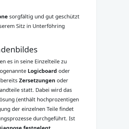
one
sorgfältig und gut geschützt
serem Sitz in Unterföhring
adenbildes
es in seine Einzelteile zu
sogenannte
Logicboard
oder
bereits
Zersetzungen
oder
ndteile statt. Dabei wird das
Lösung (enthält hochprozentigen
gung der einzelnen Teile findet
ungsprozesse durchgeführt. Ist
iagnose festgelegt
.