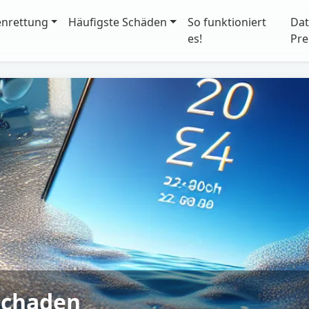
enrettung
Häufigste Schäden
So funktioniert
Dat
es!
Pre
schaden