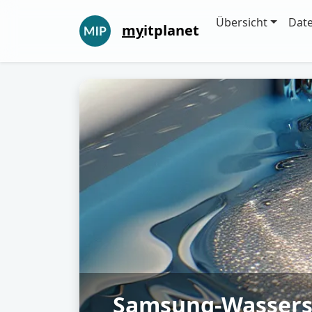
Übersicht
Dat
my
itplanet
Samsung-Wasser