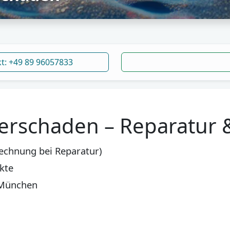
kt: +49 89 96057833
rschaden – Reparatur 
echnung bei Reparatur)
kte
 München