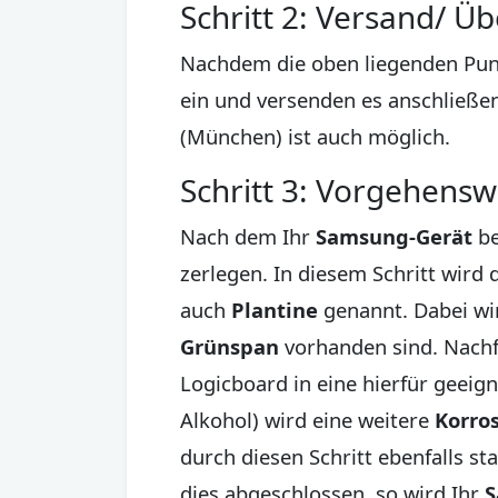
Schritt 2: Versand/ Ü
Nachdem die oben liegenden Punk
ein und versenden es anschließen
(München) ist auch möglich.
Schritt 3: Vorgehens
Nach dem Ihr
Samsung-Gerät
be
zerlegen. In diesem Schritt wir
auch
Plantine
genannt. Dabei wir
Grünspan
vorhanden sind. Nachfo
Logicboard in eine hierfür geeig
Alkohol) wird eine weitere
Korro
durch diesen Schritt ebenfalls 
dies abgeschlossen, so wird Ihr
S