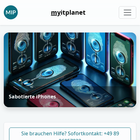
my
itplanet
Sabotierte iPhones
Sie brauchen Hilfe? Sofortkontakt: +49 89