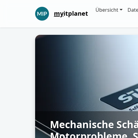
Übersicht
Dat
my
itplanet
Mechanische Schä
Motorprobleme, S