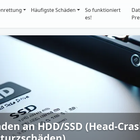
enrettung
Häufigste Schäden
So funktioniert
Dat
es!
Pre
den an HDD/SSD (Head-Cras
turzschäden)