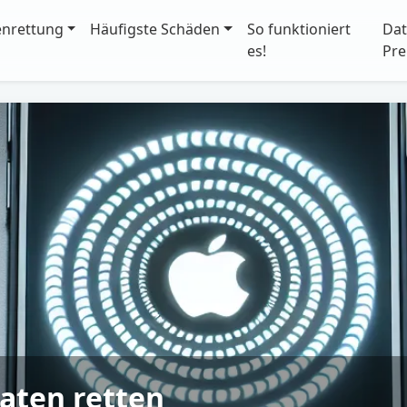
enrettung
Häufigste Schäden
So funktioniert
Dat
es!
Pre
aten retten