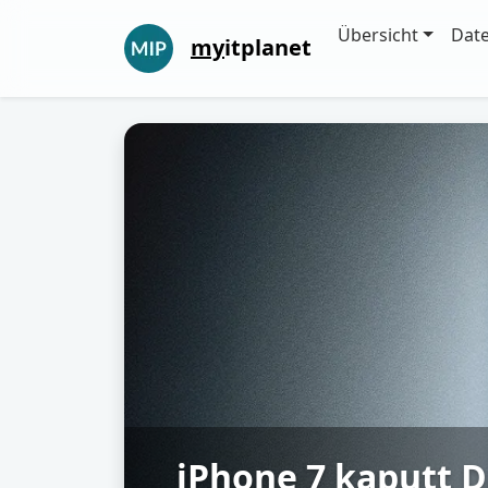
Übersicht
Dat
my
itplanet
iPhone 7 kaputt D