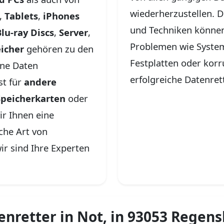
wiederherzustellen. D
,
Tablets
,
iPhones
und Techniken können
lu-ray Discs
,
Server
,
Problemen wie System
icher
gehören zu den
Festplatten oder kor
ene Daten
erfolgreiche Datenret
st für
andere
peicherkarten
oder
wir Ihnen eine
che Art von
wir sind Ihre Experten
tenretter in Not, in 93053 Regen