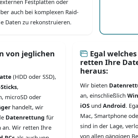
 externen Festplatten oder
aber auch bei komplexen Raid-
ie Daten zu rekonstruieren.
n von jeglichen
Egal welches
retten Ihre Dat
heraus:
atte
(HDD oder SSD),
Wir bieten
Datenrett
Sticks
,
an, einschließlich
Wi
n, microSD oder
iOS
und
Android
. Eg
äger
handelt, wir
Mac, Smartphone oder
lle
Datenrettung
für
sind in der Lage, ver
 an. Wir retten Ihre
von allen gängigen Be
d PCs
als auch von