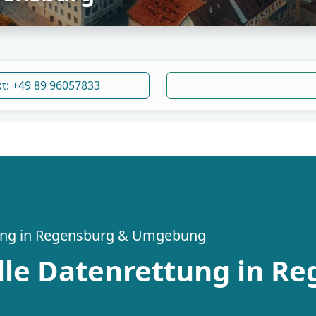
kt: +49 89 96057833
tung in Regensburg & Umgebung
lle Datenrettung in R