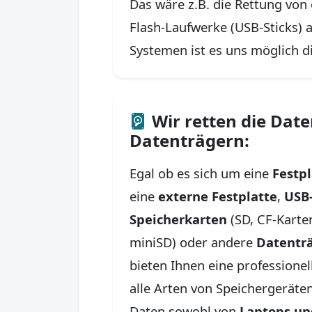
Das wäre z.B. die Rettung von
Flash-Laufwerke (USB-Sticks) 
Systemen ist es uns möglich d
Wir retten die Date
Datenträgern:
Egal ob es sich um eine
Festpl
eine
externe Festplatte
,
USB-
Speicherkarten
(SD, CF-Karte
miniSD) oder andere
Datentr
bieten Ihnen eine professione
alle Arten von Speichergeräten
Daten sowohl von
Laptops un