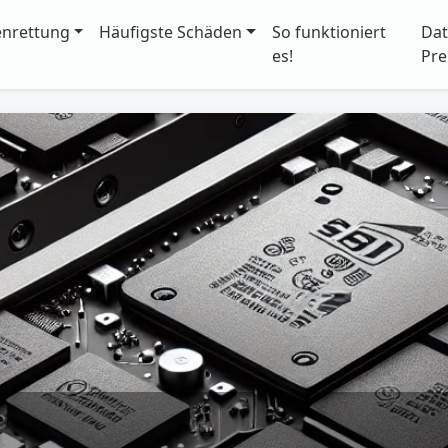
enrettung
Häufigste Schäden
So funktioniert
Dat
es!
Pre
D