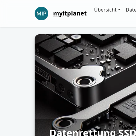
Übersicht
Dat
my
itplanet
Datenrettung SS