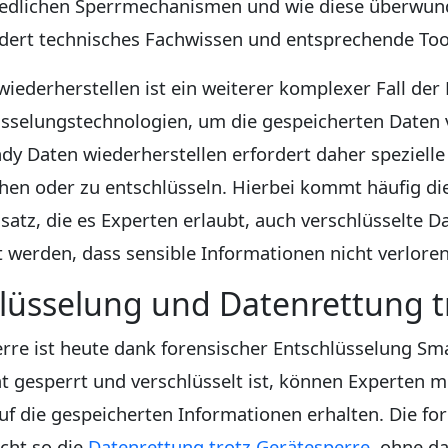
hiedlichen Sperrmechanismen und wie diese überwu
rdert technisches Fachwissen und entsprechende Too
iederherstellen ist ein weiterer komplexer Fall de
sselungstechnologien, um die gespeicherten Daten 
dy Daten wiederherstellen erfordert daher speziell
en oder zu entschlüsseln. Hierbei kommt häufig die
tz, die es Experten erlaubt, auch verschlüsselte Da
lt werden, dass sensible Informationen nicht verlore
lüsselung und Datenrettung t
erre ist heute dank forensischer Entschlüsselung 
ät gesperrt und verschlüsselt ist, können Experten m
uf die gespeicherten Informationen erhalten. Die fo
cht so die
Datenrettung trotz Gerätesperre
, ohne d