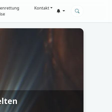
enrettung
Kontakt
ise
elten