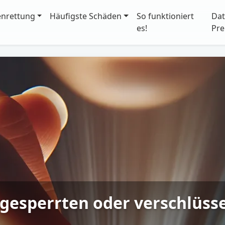
enrettung
Häufigste Schäden
So funktioniert
Dat
es!
Pre
gesperrten oder verschlüss