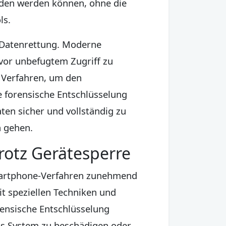
nden werden können, ohne die
ls.
r Datenrettung. Moderne
vor unbefugtem Zugriff zu
e Verfahren, um den
 forensische Entschlüsselung
ten sicher und vollständig zu
n gehen.
rotz Gerätesperre
Smartphone-Verfahren zunehmend
it speziellen Techniken und
rensische Entschlüsselung
as System zu beschädigen oder