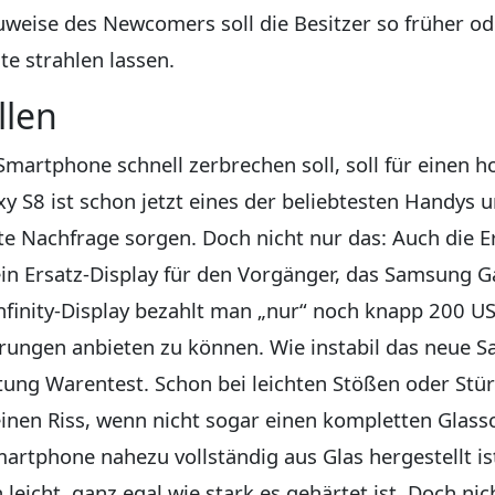
uweise des Newcomers soll die Besitzer so früher od
te strahlen lassen.
llen
 Smartphone schnell zerbrechen soll, soll für einen
 S8 ist schon jetzt eines der beliebtesten Handys u
e Nachfrage sorgen. Doch nicht nur das: Auch die Er
 ein Ersatz-Display für den Vorgänger, das Samsung G
finity-Display bezahlt man „nur“ noch knapp 200 US
ungen anbieten zu können. Wie instabil das neue Sa
iftung Warentest. Schon bei leichten Stößen oder Stü
nen Riss, wenn nicht sogar einen kompletten Glass
artphone nahezu vollständig aus Glas hergestellt ist
leicht, ganz egal wie stark es gehärtet ist. Doch nic