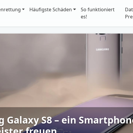
enrettung
Häufigste Schäden
So funktioniert
Dat
es!
Pre
 Galaxy S8 – ein Smartphone
ister freuen