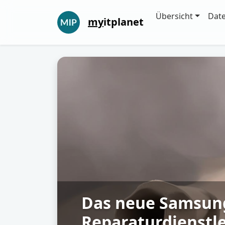
Übersicht
Dat
my
itplanet
Das neue Samsung
Reparaturdienstle