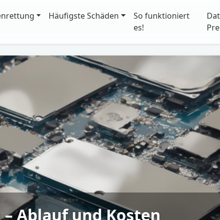
enrettung
Häufigste Schäden
So funktioniert
Dat
es!
Pre
 – Ablauf und Kosten