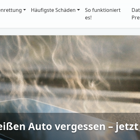
enrettung
Häufigste Schäden
So funktioniert
Dat
es!
Pre
ßen Auto vergessen – jetzt 