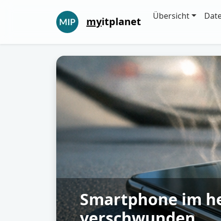
Übersicht
Dat
my
itplanet
Smartphone im hei
verschwunden