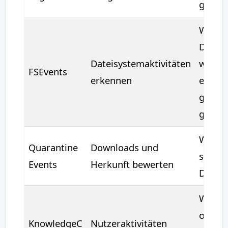
gestar
Welch
Dateie
Dateisystemaktivitäten
wurde
FSEvents
erkennen
erstell
geände
gelösc
Woher
Quarantine
Downloads und
stamm
Events
Herkunft bewerten
Datei?
Welch
oder
KnowledgeC
Nutzeraktivitäten