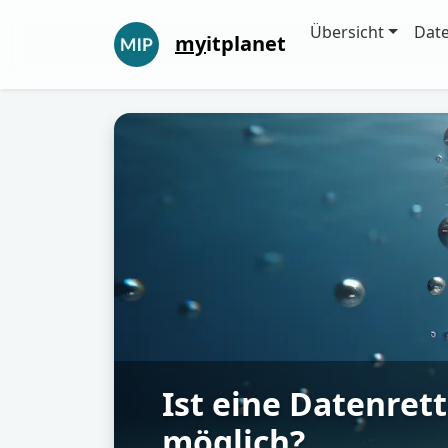
Übersicht
Dat
my
itplanet
Ist eine Datenret
möglich?