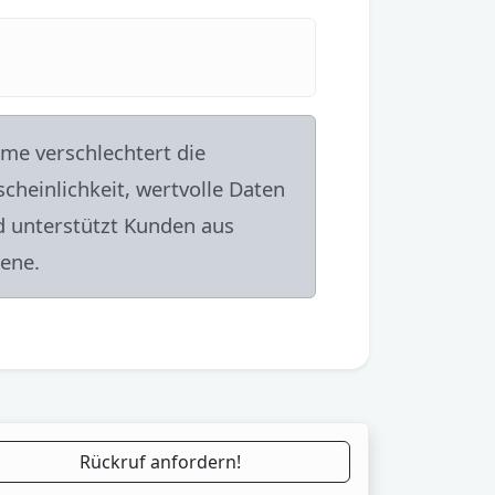
hme verschlechtert die
cheinlichkeit, wertvolle Daten
 unterstützt Kunden aus
ene.
Rückruf anfordern!