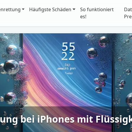
enrettung
Häufigste Schäden
So funktioniert
Dat
es!
Pre
tung bei iPhones mit Flüssi