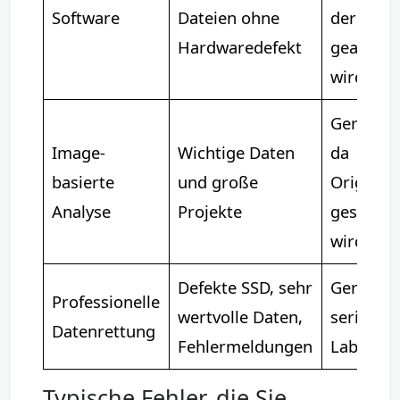
Software
Dateien ohne
der SSD
Hardwaredefekt
gearbeit
wird
Geringer
Image-
Wichtige Daten
da
basierte
und große
Original
Analyse
Projekte
geschon
wird
Defekte SSD, sehr
Gering b
Professionelle
wertvolle Daten,
seriöse
Datenrettung
Fehlermeldungen
Labor
Typische Fehler, die Sie