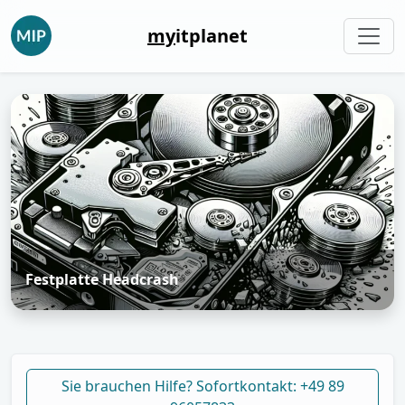
my
itplanet
Festplatte Headcrash
Sie brauchen Hilfe? Sofortkontakt: +49 89