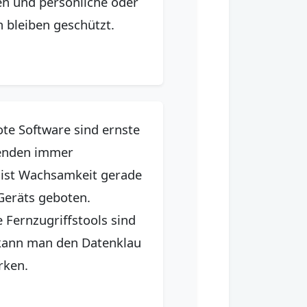
en und persönliche oder
n bleiben geschützt.
te Software sind ernste
wenden immer
r ist Wachsamkeit gerade
Geräts geboten.
 Fernzugriffstools sind
 kann man den Datenklau
rken.