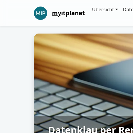
Übersicht
Dat
my
itplanet
Datenklau per Re