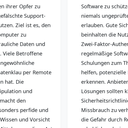
en ihrer Opfer zu
Software zu schütze
efälschte Support-
niemals ungeprüfte
tzen. Ziel ist es, den
erlauben. Gute Sic
Computer zu
beinhalten die Nut
rauliche Daten und
Zwei-Faktor-Authen
. Viele Betroffene
regelmäßige Softw
ungewöhnliche
Schulungen zum Th
 Datenklau per Remote
helfen, potenzielle 
n hat. Die
erkennen. Anbiete
pulation und
Lösungen sollten k
 macht den
Sicherheitsrichtli
sonders perfide und
Missbrauch zu verh
 Wissen und Vorsicht
die Gefahr durch 