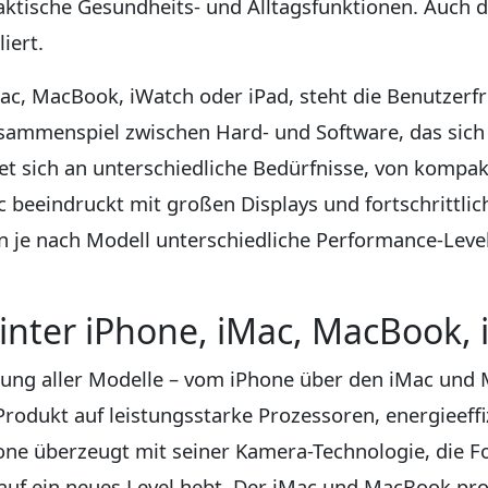
tische Gesundheits- und Alltagsfunktionen. Auch das 
iert.
Mac, MacBook, iWatch oder iPad, steht die Benutzerf
usammenspiel zwischen Hard- und Software, das sich ü
tet sich an unterschiedliche Bedürfnisse, von kompa
beeindruckt mit großen Displays und fortschrittliche
n je nach Modell unterschiedliche Performance-Leve
inter iPhone, iMac, MacBook,
lung aller Modelle – vom iPhone über den iMac und 
Produkt auf leistungsstarke Prozessoren, energieeffi
ne überzeugt mit seiner Kamera-Technologie, die Fot
auf ein neues Level hebt. Der iMac und MacBook pro