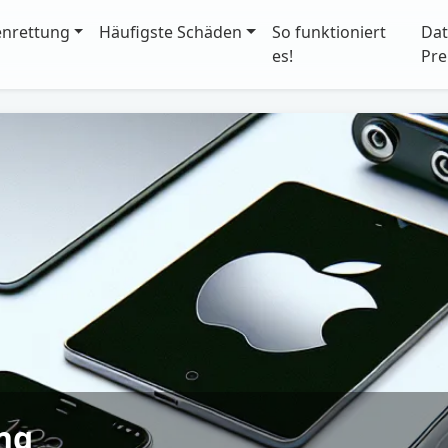
enrettung
Häufigste Schäden
So funktioniert
Dat
es!
Pre
ng