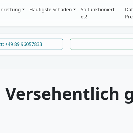
enrettung
Häufigste Schäden
So funktioniert
Dat
es!
Pre
kt: +49 89 96057833
:
Versehentlich 