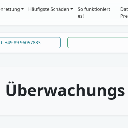
enrettung
Häufigste Schäden
So funktioniert
Dat
es!
Pre
kt: +49 89 96057833
:
Überwachungs