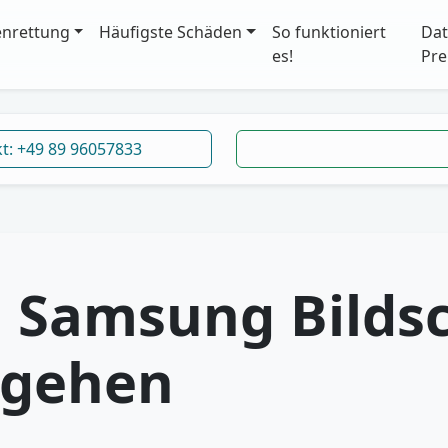
enrettung
Häufigste Schäden
So funktioniert
Dat
es!
Pre
kt: +49 89 96057833
:
Samsung Bilds
mgehen