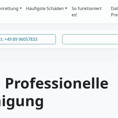
enrettung
Häufigste Schäden
So funktioniert
Dat
es!
Pre
kt: +49 89 96057833
:
Professionelle
nigung