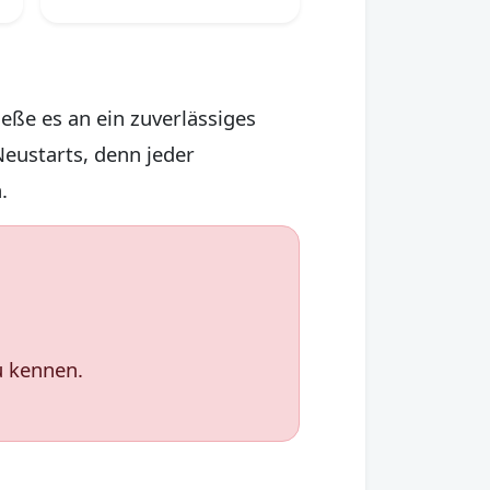
ieße es an ein zuverlässiges
eustarts, denn jeder
.
u kennen.