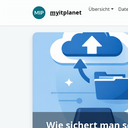
Übersicht
Dat
my
itplanet
Wie sichert man 