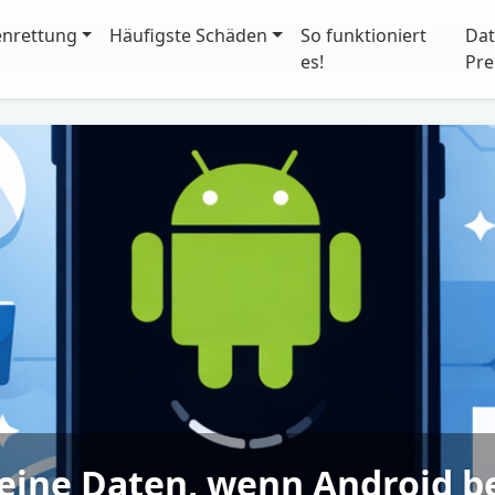
enrettung
Häufigste Schäden
So funktioniert
Dat
es!
Pre
seine Daten, wenn Android b