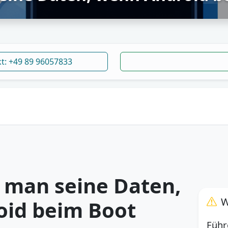
kt: +49 89 96057833
t man seine Daten,
W
id beim Boot
Führ