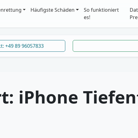
enrettung
Häufigste Schäden
So funktioniert
Dat
es!
Pre
kt: +49 89 96057833
t:
iPhone Tiefe